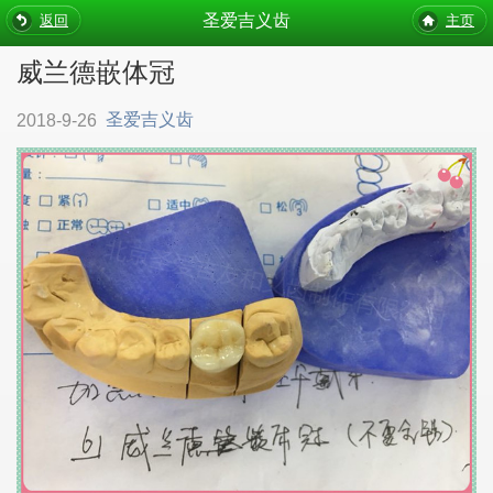
圣爱吉义齿
返回
主页
威兰德嵌体冠
圣爱吉义齿
2018-9-26